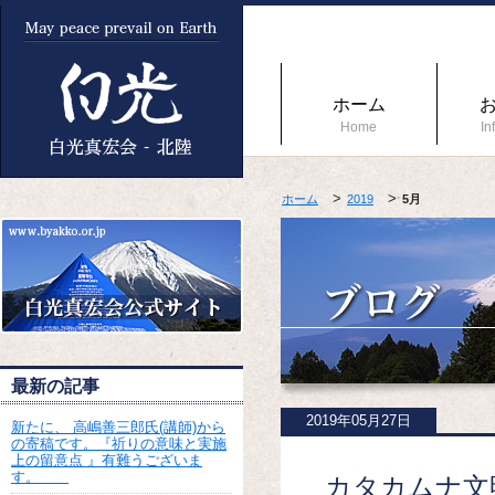
ホーム
Home
In
ホーム
2019
5月
最新の記事
2019年05月27日
新たに、 高嶋善三郎氏(講師)から
の寄稿です。『祈りの意味と実施
上の留意点 』有難うございま
す。
カタカムナ文