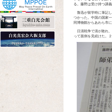
る。藤野は受け持つ講義
魯迅が留学時に筆記し
つかった。中国の国家一
Amazon
楽天
Yahoo!
同博物館からあわら市に
日清戦争で清が敗れ、
って面倒を見続けた。２
Amazon
楽天
Yahoo!
Amazon
楽天
Yahoo!