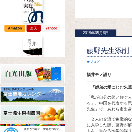
Amazon
楽天
Yahoo!
2019年05月6日
藤野先生添削
★ブログ
Amazon
楽天
Yahoo!
福井モノ語り
『師弟の愛にじむ朱筆
「私が自分の師と仰ぐ人
る」。中国を代表する思
先生」で、あわら市出身
Amazon
楽天
Yahoo!
２人の交流で象徴的な
に入学した際、藤野が解
トを、単なる医学的誤り