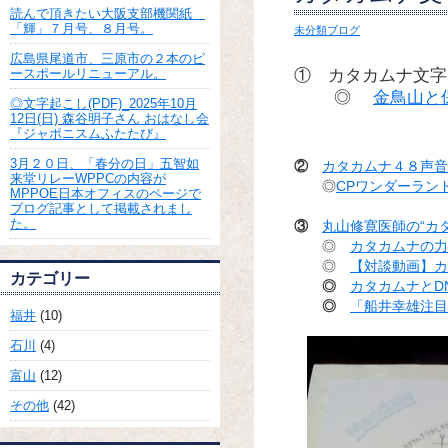
読んで頂きたい大阪支部機関紙
「輝」７月号、８月号。
未分類ブログ
広島県尾道市、三原市の２本のピ
① カタカムナ文字
ースポールリニューアル。
◎
金鳥山と
◎文字起こし(PDF)_2025年10月
12日(日) 森谷明子さん おはなし会
『ジャポニスムふたたび』
3月２０日、「春分の日」五智如
②
カタカムナ４８声音の
来堂リレーWPPCの内容が
◎
CPワンダーラン
MPPOE日本オフィスのページで
ブログ記事として掲載されまし
た。
③
丸山修寛医師の“カ
◎
カタカムナの力
◎
【対談動画】カ
カテゴリー
◎
カタカムナとD
◎
「船井幸雄注目
福井
(10)
石川
(4)
富山
(12)
その他
(42)