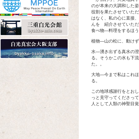
のが本来の大調和した姿
役割を果たさせていただ
はなく、私の心に直接、
んを 紹介させていただ
Amazon
楽天
Yahoo!
食べ物―料理をするほう
植物―山の松に、動けず
水―湧き出ずる真水の澄
る。そうかこの水も下流
た。。
Amazon
楽天
Yahoo!
大地―今まで私はこれほ
る。
この地球感謝行をとおし
っと見守ってくださって
人として人類の神聖目覚
令和五年
Amazon
楽天
Yahoo!