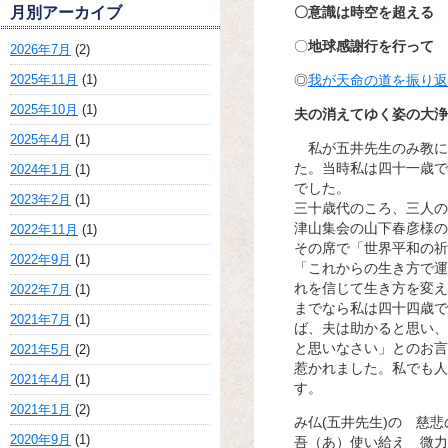
月別アーカイブ
〇意識は時空を超える
〇
地球感謝行を行って
2026年7月
(2)
2025年11月
(1)
◎
我が天命の道を振り返
2025年10月
(1)
夫の消えてゆく姿の大浄
2025年4月
(1)
私が五井先生のみ教に
た。当時私は四十一歳で
2024年1月
(1)
でした。
2023年2月
(1)
三十歳代のころ、三人の
津山集会の山下春彦様の
2022年11月
(1)
その席で「世界平和の祈
2022年9月
(1)
「これからの生き方で運
れを信じて生き方を変え
2022年7月
(1)
までなら私は四十四歳で
2021年7月
(1)
ば、夫は助かると思い、
と思いなさい」とのお言
2021年5月
(2)
惹かれました。私でも人
2021年4月
(1)
す。
2021年1月
(2)
み仏(五井先生)の 慈悲
2020年9月
(1)
吾（あ）使い給え 微力