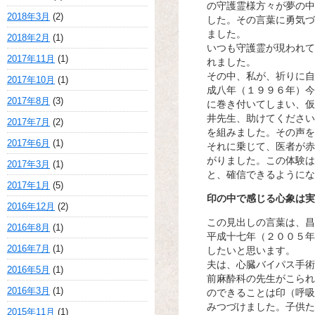
の守護霊様方々が夢の中
2018年3月
(2)
した。その言葉に勇気づ
ました。
2018年2月
(1)
いつも守護霊が現われて
2017年11月
(1)
れました。
その中、私が、祈りに自
2017年10月
(1)
成八年（１９９６年）今
2017年8月
(3)
に巻き付いてしまい、仮
井先生、助けてください
2017年7月
(2)
を組みました。その声を
2017年6月
(1)
それに乗じて、医者が赤
がりました。この体験は
2017年3月
(1)
と、確信できるようにな
2017年1月
(5)
印の中で感じる心象は実
2016年12月
(2)
この見出しの言葉は、昌
2016年8月
(1)
平成十七年（２００５年
2016年7月
(1)
したいと思います。
夫は、心臓バイパス手術
2016年5月
(1)
前麻酔科の先生がこられ
2016年3月
(1)
のできることは印（呼吸
みつづけました。子供た
2015年11月
(1)