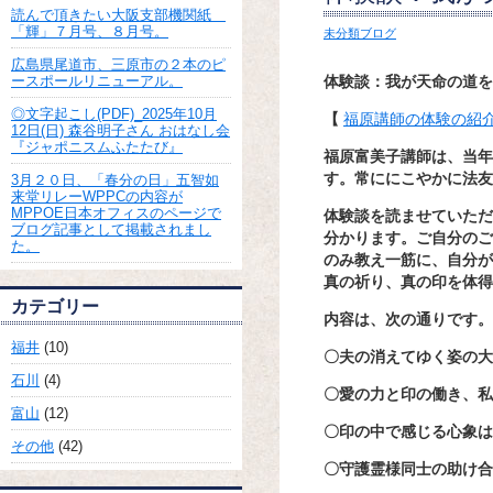
読んで頂きたい大阪支部機関紙
「輝」７月号、８月号。
未分類ブログ
広島県尾道市、三原市の２本のピ
ースポールリニューアル。
体験談：我が天命の道を
◎文字起こし(PDF)_2025年10月
【
福原講師の体験の紹
12日(日) 森谷明子さん おはなし会
『ジャポニスムふたたび』
福原富美子講師は、当年
す。常ににこやかに法友
3月２０日、「春分の日」五智如
来堂リレーWPPCの内容が
MPPOE日本オフィスのページで
体験談を読ませていただ
ブログ記事として掲載されまし
分かります。ご自分のご
た。
のみ教え一筋に、自分が
真の祈り、真の印を体得
カテゴリー
内容は、次の通りです。
福井
(10)
〇夫の消えてゆく姿の大
石川
(4)
〇愛の力と印の働き、私
富山
(12)
〇印の中で感じる心象は
その他
(42)
〇守護霊様同士の助け合