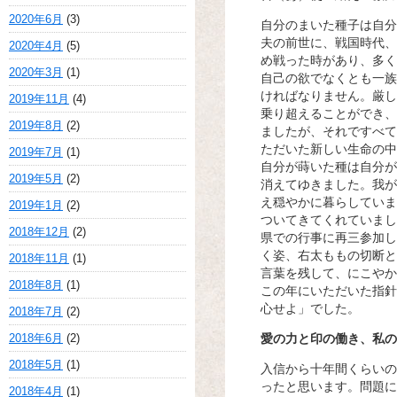
2020年6月
(3)
自分のまいた種子は自分
夫の前世に、戦国時代、
2020年4月
(5)
め戦った時があり、多く
2020年3月
(1)
自己の欲でなくとも一族
ければなりません。厳し
2019年11月
(4)
乗り超えることができ、
2019年8月
(2)
ましたが、それですべて
ただいた新しい生命の中
2019年7月
(1)
自分が蒔いた種は自分が
2019年5月
(2)
消えてゆきました。我が
え穏やかに暮らしていま
2019年1月
(2)
ついてきてくれていまし
2018年12月
(2)
県での行事に再三参加し
く姿、右太ももの切断と
2018年11月
(1)
言葉を残して、にこやか
2018年8月
(1)
この年にいただいた指針
心せよ」でした。
2018年7月
(2)
2018年6月
(2)
愛の力と印の働き、私の
2018年5月
(1)
入信から十年間くらいの
ったと思います。問題に
2018年4月
(1)