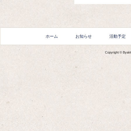
Amazon
楽天
Yahoo!
ホーム
お知らせ
活動予定
Copyright © Byakko