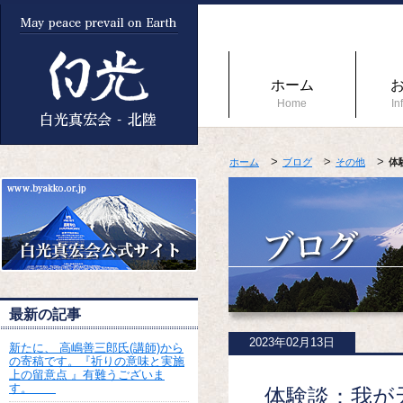
ホーム
Home
In
ホーム
ブログ
その他
体
最新の記事
2023年02月13日
新たに、 高嶋善三郎氏(講師)から
の寄稿です。『祈りの意味と実施
上の留意点 』有難うございま
す。
体験談：我が