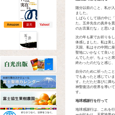
随分以前のこと、私が入
ました。
しばらくして頭の中に「
た。五井先生の真井を貫
Amazon
楽天
Yahoo!
のお言葉だな」と思いま
次の年も家でお祈りをし
体感しました。私は美し
天国、私はその中間に座
聖地にいかなくて良いと
んでしたが、ちょっと席
Amazon
楽天
Yahoo!
終わったのだなと感じ、
自分のために祈ったこと
でもあったと感じていま
す。ただただ喜びに満ち
神聖復活の世界を導いて
す。
Amazon
楽天
Yahoo!
地球感謝行を行って
地球感謝行は、これを行
ーが伝わり、天変地異や