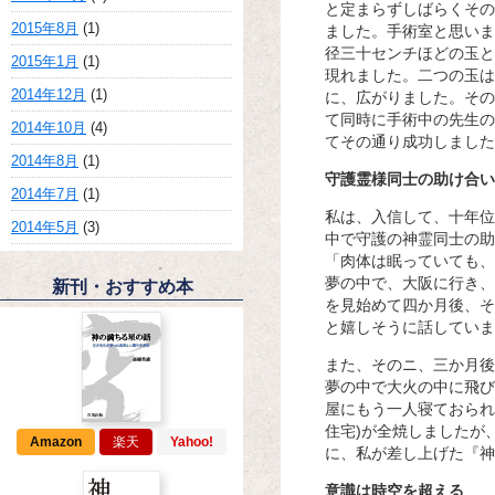
と定まらずしばらくその
2015年8月
(1)
ました。手術室と思いま
径三十センチほどの玉と
2015年1月
(1)
現れました。二つの玉は
2014年12月
(1)
に、広がりました。その
て同時に手術中の先生の
2014年10月
(4)
てその通り成功しました
2014年8月
(1)
守護霊様同士の助け合い
2014年7月
(1)
私は、入信して、十年位
2014年5月
(3)
中で守護の神霊同士の助
「肉体は眠っていても、
夢の中で、大阪に行き、
新刊・おすすめ本
を見始めて四か月後、そ
と嬉しそうに話していま
また、そのニ、三か月後
夢の中で大火の中に飛び
屋にもう一人寝ておられ
住宅)が全焼しましたが
Amazon
楽天
Yahoo!
に、私が差し上げた『神
意識は時空を超える