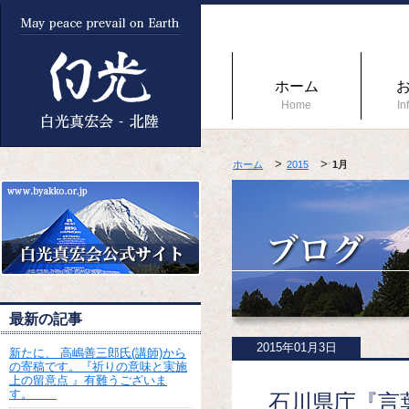
ホーム
Home
In
ホーム
2015
1月
最新の記事
2015年01月3日
新たに、 高嶋善三郎氏(講師)から
の寄稿です。『祈りの意味と実施
上の留意点 』有難うございま
す。
石川県庁『言