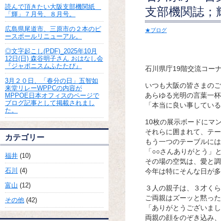
読んで頂きたい大阪支部機関紙
支部機関誌；輝
「輝」７月号、８月号。
広島県尾道市、三原市の２本のピ
★ブログ
ースポールリニューアル。
◎文字起こし(PDF)_2025年10月
12日(日) 森谷明子さん おはなし会
『ジャポニスムふたたび』
石川県庁19階交流コー
3月２０日、「春分の日」五智如
いつも大阪の皆さまのご
来堂リレーWPPCの内容が
あらゆる光明の言葉一杯
MPPOE日本オフィスのページで
ブログ記事として掲載されまし
「本当に良い事している
た。
10枚の展示ボードにマ
それらに囲まれて、テー
カテゴリー
もう一つのテーブルには
「○○さんありがとう」
福井
(10)
その場の空気は、愛と調
石川
(4)
今年は特にそんな日が多
富山
(12)
３人の親子は、３才くら
ご両親はズーッと黙った
その他
(42)
「ありがとうございまし
両親の顔をのぞき込み、