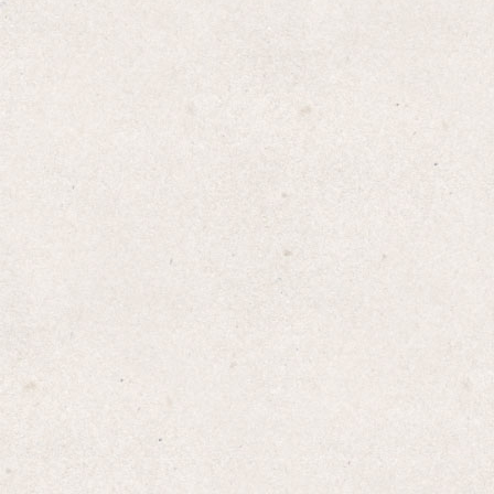
Amazon
楽天
Yahoo!