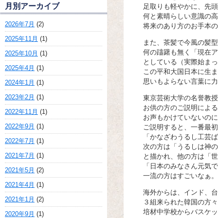
月別アーカイブ
足取りも軽やかに、先頭
何と素晴らしい意識の高
2026年7月
(2)
将来のあり方のお手本の
2025年11月
(1)
また、茶髪で今風の髪型
何の躊躇も無く「現在ア
2025年10月
(1)
としている（実際始まっ
2025年4月
(1)
この平和大国日本に生ま
思いもよらない言葉に力
2024年1月
(1)
2023年2月
(1)
東京芸術大学の名誉教授
お供の方のご説明による
2022年11月
(1)
お声もかけていないのに
2022年9月
(1)
ご説明すると、一番最初
「かなざわうるし工芸ば
2022年7月
(1)
次の方は「うるしは神の
2021年7月
(1)
と描かれ、他の方は「世
「日本のみなさん元気で
2021年5月
(2)
一流の方はすごいなぁ。
2021年4月
(1)
海外からは、インド、台
2021年1月
(2)
３組来られた韓国の方々
培材中学校からバスケッ
2020年9月
(1)