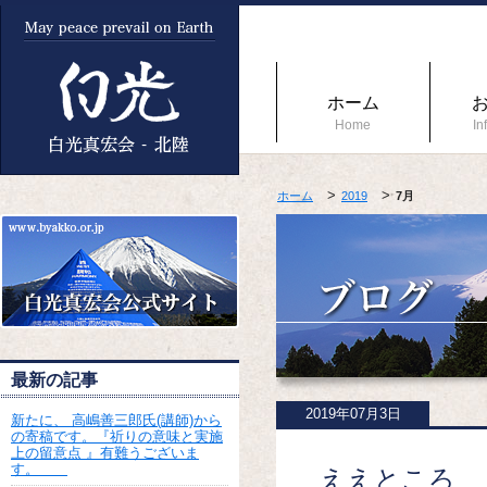
ホーム
Home
In
ホーム
2019
7月
最新の記事
2019年07月3日
新たに、 高嶋善三郎氏(講師)から
の寄稿です。『祈りの意味と実施
上の留意点 』有難うございま
す。
ええところ 