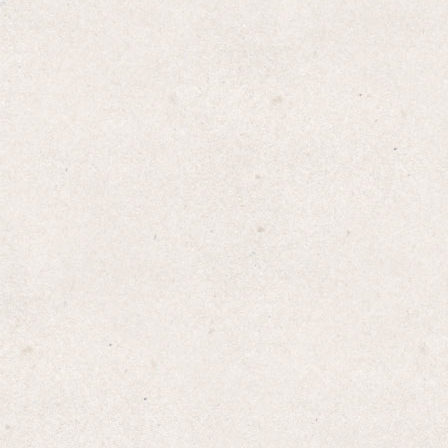
Amazon
楽天
Yahoo!