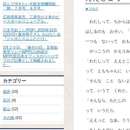
読んで頂きたい大阪支部機関紙
「輝」７月号、８月号。
★ブログ
広島県尾道市、三原市の２本のピ
ースポールリニューアル。
わたしって、ちからは
◎文字起こし(PDF)_2025年10月
はしるのも おそい。「
12日(日) 森谷明子さん おはなし会
『ジャポニスムふたたび』
一つも ないって おも
3月２０日、「春分の日」五智如
がっこうの かえりみ
来堂リレーWPPCの内容が
MPPOE日本オフィスのページで
ブログ記事として掲載されまし
「わたしって ええとこ
た。
って ともちゃんに い
カテゴリー
「そんな こと ないよ
って、いうて くれた。
福井
(10)
石川
(4)
「そんなら、わたしの 
富山
(12)
って いうたら、
その他
(42)
「ええっと なあ、うう