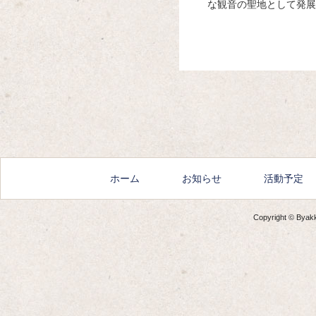
な観音の聖地として発展
ホーム
お知らせ
活動予定
Copyright © Byakko