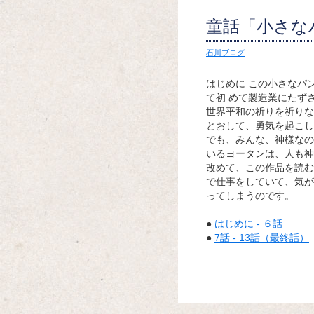
童話「小さな
Amazon
楽天
Yahoo!
石川ブログ
はじめに この小さなパ
て初 めて製造業にたず
世界平和の祈りを祈りな
とおして、勇気を起こし
でも、みんな、神様なの
いるヨータンは、人も神
改めて、この作品を読む
で仕事をしていて、気が
ってしまうのです。
●
はじめに - ６話
●
7話 - 13話（最終話）