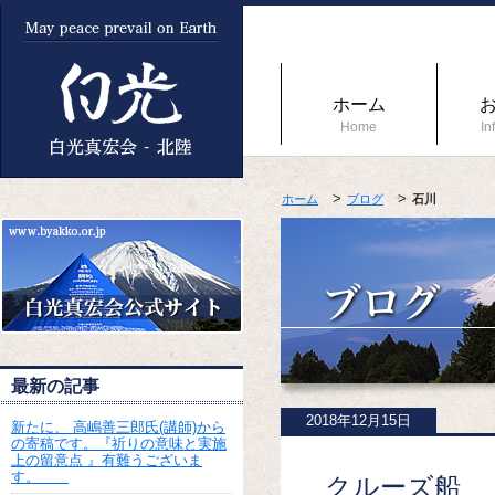
ホーム
Home
In
ホーム
ブログ
石川
最新の記事
2018年12月15日
新たに、 高嶋善三郎氏(講師)から
の寄稿です。『祈りの意味と実施
上の留意点 』有難うございま
す。
クルーズ船