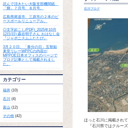
読んで頂きたい大阪支部機関紙
「輝」７月号、８月号。
石川ブログ
広島県尾道市、三原市の２本のピ
ースポールリニューアル。
◎文字起こし(PDF)_2025年10月
12日(日) 森谷明子さん おはなし会
『ジャポニスムふたたび』
3月２０日、「春分の日」五智如
来堂リレーWPPCの内容が
MPPOE日本オフィスのページで
ブログ記事として掲載されまし
た。
カテゴリー
福井
(10)
石川
(4)
富山
(12)
その他
(42)
ほっと石川に掲載されて
『石川県ではクルーズ