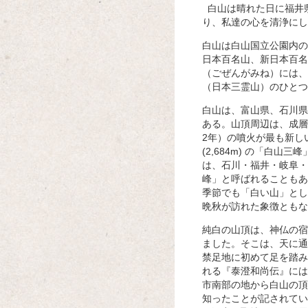
白山は晴れた日に福井
り、私達の心を清浄にし
白山は白山国立公園内の
日本百名山、新日本百名
（ごぜんがみね）には、
（日本三霊山）のひとつ
白山は、富山県、石川県
ある。山頂周辺は、成層
2年）の噴火が最も新しい。
(2,684m) の「白
は、石川・福井・岐阜・
峰」と呼ばれることもあ
季節でも「白い山」とし
晩秋が訪れた象徴ともな
純白の山頂は、神仏の宿
ました。そこは、天に通
禁足地に初めて足を踏み
れる『泰澄和尚伝』には
市南部の地から白山の頂
知ったことが記されてい