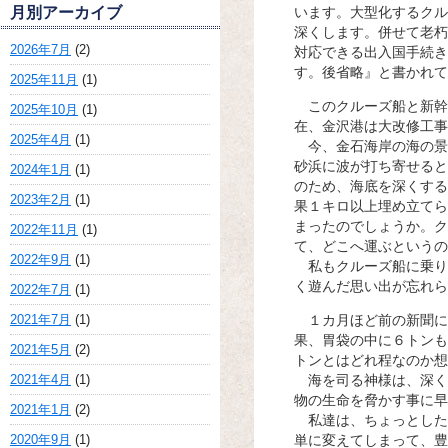
月別アーカイブ
います。大型化するクル
深くします。併せて老朽
2026年7月
(2)
対応できる出入国手続き
す。後省略』と書かれて
2025年11月
(1)
このクルーズ船と新幹
2025年10月
(1)
在、金沢港は大改修工事
2025年4月
(1)
今、金石海岸の海の景
砂浜に波が打ち寄せると
2024年1月
(1)
のため、海底を深くする
2023年2月
(1)
果１キロ以上埋め立てら
まったのでしょうか。ク
2022年11月
(1)
て、どこへ運ぶというの
2022年9月
(1)
私もクルーズ船に乗り
く遊んだ思い出が忘れら
2022年7月
(1)
2021年7月
(1)
１カ月ほど前の新聞に
果、胃袋の中に６トンも
2021年5月
(2)
トンとはどれ程なのか想
2021年4月
(1)
海を司る神様は、深く
物の生命を脅かす事に早
2021年1月
(2)
私達は、ちょっとした
2020年9月
(1)
単に変えてしまって、豊