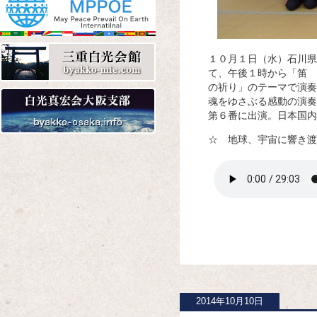
Amazon
楽天
Yahoo!
１０月１日（水）石川県
て、午後１時から「笛 
の祈り」のテーマで演奏
魂をゆさぶる感動の演奏
第６番に出演。日本国
☆ 地球、宇宙に響き渡
Amazon
楽天
Yahoo!
Amazon
楽天
Yahoo!
2014年10月10日