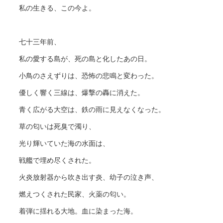
私の生きる、この今よ。
七十三年前、
私の愛する島が、死の島と化したあの日。
小鳥のさえずりは、恐怖の悲鳴と変わった。
優しく響く三線は、爆撃の轟に消えた。
青く広がる大空は、鉄の雨に見えなくなった。
草の匂いは死臭で濁り、
光り輝いていた海の水面は、
戦艦で埋め尽くされた。
火炎放射器から吹き出す炎、幼子の泣き声、
燃えつくされた民家、火薬の匂い。
着弾に揺れる大地。血に染まった海。