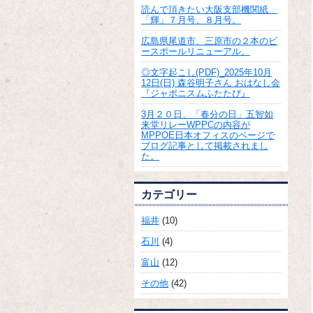
読んで頂きたい大阪支部機関紙
「輝」７月号、８月号。
広島県尾道市、三原市の２本のピ
ースポールリニューアル。
◎文字起こし(PDF)_2025年10月
12日(日) 森谷明子さん おはなし会
『ジャポニスムふたたび』
3月２０日、「春分の日」五智如
来堂リレーWPPCの内容が
MPPOE日本オフィスのページで
ブログ記事として掲載されまし
た。
カテゴリー
福井
(10)
石川
(4)
富山
(12)
その他
(42)