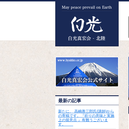
最新の記事
新たに、 高嶋善三郎氏(講師)から
の寄稿です。『祈りの意味と実施
上の留意点 』有難うございま
す。