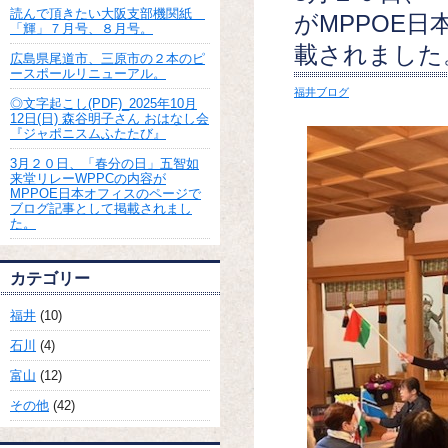
読んで頂きたい大阪支部機関紙
がMPPOE
「輝」７月号、８月号。
載されました
広島県尾道市、三原市の２本のピ
ースポールリニューアル。
福井ブログ
◎文字起こし(PDF)_2025年10月
12日(日) 森谷明子さん おはなし会
『ジャポニスムふたたび』
3月２０日、「春分の日」五智如
来堂リレーWPPCの内容が
MPPOE日本オフィスのページで
ブログ記事として掲載されまし
た。
カテゴリー
福井
(10)
石川
(4)
富山
(12)
その他
(42)