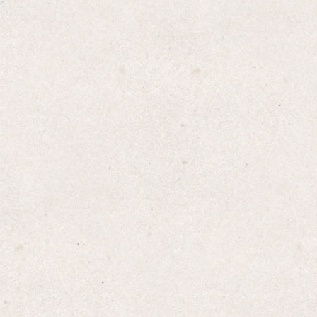
Amazon
楽天
Yahoo!