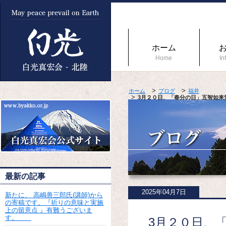
ホーム
Home
In
ホーム
ブログ
福井
3月２０日、「春分の日」五智如来
最新の記事
2025年04月7日
新たに、 高嶋善三郎氏(講師)から
の寄稿です。『祈りの意味と実施
上の留意点 』有難うございま
す。
3月２０日、