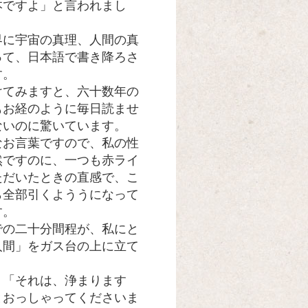
本ですよ」と言われまし
に宇宙の真理、人間の真
って、日本語で書き降ろさ
す。
てみますと、六十数年の
もお経のように毎日読ませ
ないのに驚いています。
お言葉ですので、私の性
然ですのに、一つも赤ライ
ただいたときの直感で、こ
ら全部引くよううになって
す。
の二十分間程が、私にと
人間」をガス台の上に立て
「それは、浄まります
とおっしゃってくださいま