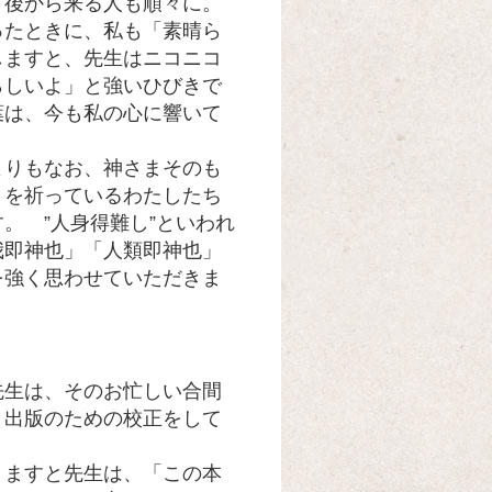
。後から来る人も順々に。
ったときに、私も「素晴ら
しますと、先生はニコニコ
らしいよ」と強いひびきで
葉は、今も私の心に響いて
りもなお、神さまそのも
りを祈っているわたしたち
。 ”人身得難し”といわれ
我即神也」「人類即神也」
を強く思わせていただきま
生は、そのお忙しい合間
」出版のための校正をして
ますと先生は、「この本