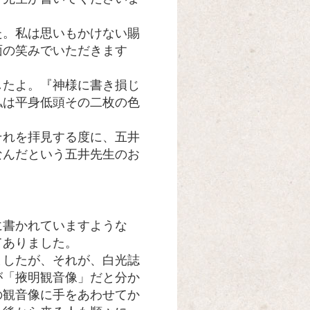
。私は思いもかけない賜
面の笑みでいただきます
たよ。『神様に書き損じ
私は平身低頭その二枚の色
れを拝見する度に、五井
なんだという五井先生のお
書かれていますような
てありました。
したが、それが、白光誌
が「掖明観音像」だと分か
の観音像に手をあわせてか