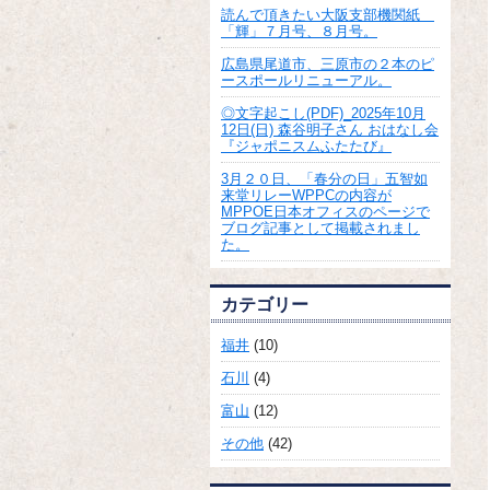
読んで頂きたい大阪支部機関紙
「輝」７月号、８月号。
広島県尾道市、三原市の２本のピ
ースポールリニューアル。
◎文字起こし(PDF)_2025年10月
12日(日) 森谷明子さん おはなし会
『ジャポニスムふたたび』
3月２０日、「春分の日」五智如
来堂リレーWPPCの内容が
MPPOE日本オフィスのページで
ブログ記事として掲載されまし
た。
カテゴリー
福井
(10)
石川
(4)
富山
(12)
その他
(42)