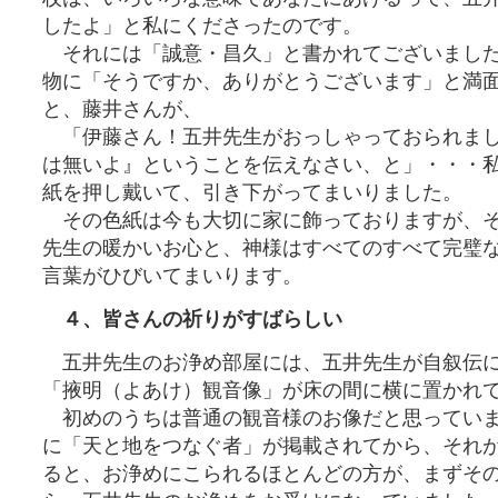
したよ」と私にくださったのです。
それには「誠意・昌久」と書かれてございました
物に「そうですか、ありがとうございます」と満
と、藤井さんが、
「伊藤さん！五井先生がおっしゃっておられまし
は無いよ』ということを伝えなさい、と」・・・
紙を押し戴いて、引き下がってまいりました。
その色紙は今も大切に家に飾っておりますが、そ
先生の暖かいお心と、神様はすべてのすべて完璧
言葉がひびいてまいります。
４、皆さんの祈りがすばらしい
五井先生のお浄め部屋には、五井先生が自叙伝に
「掖明（よあけ）観音像」が床の間に横に置かれ
初めのうちは普通の観音様のお像だと思っていま
に「天と地をつなぐ者」が掲載されてから、それ
ると、お浄めにこられるほとんどの方が、まずそ