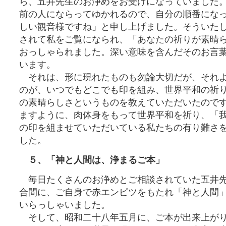
ら、五井先生のお浄めをお受けになっていました
前の人にならってゆかれるので、自分の順番にな
しい観音様ですね」と申し上げました。そういた
されて私をご覧になられ、「あなたの祈りが素晴
おっしゃられました。深い意味を含んだそのお言
います。
それは、形に現れたものも勿論大切だが、それよ
のが、いつでもどこでも印を組み、世界平和の祈
の素晴らしさというものを教えていただいたのです
ますように、肉体身をもって世界平和を祈り、「
の印を組ませていただいている私たちの有り難さ
した。
５、「神と人間は、浄まるご本」
毎日たくさんのお浄めとご相談されていた五井先
合間に、ご自身で赤エンピツをもたれ「神と人間
いらっしゃいました。
そして、昭和二十八年五月に、ご本が出来上がり