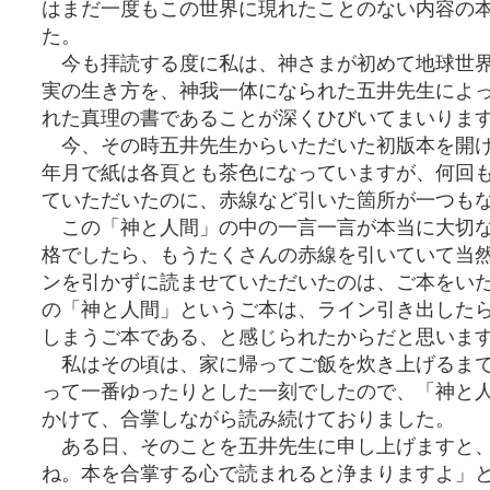
はまだ一度もこの世界に現れたことのない内容の
た。
今も拝読する度に私は、神さまが初めて地球世界
実の生き方を、神我一体になられた五井先生によ
れた真理の書であることが深くひびいてまいりま
今、その時五井先生からいただいた初版本を開け
年月で紙は各頁とも茶色になっていますが、何回
ていただいたのに、赤線など引いた箇所が一つも
この「神と人間」の中の一言一言が本当に大切な
格でしたら、もうたくさんの赤線を引いていて当
ンを引かずに読ませていただいたのは、ご本をい
の「神と人間」というご本は、ライン引き出した
しまうご本である、と感じられたからだと思いま
私はその頃は、家に帰ってご飯を炊き上げるまで
って一番ゆったりとした一刻でしたので、「神と
かけて、合掌しながら読み続けておりました。
ある日、そのことを五井先生に申し上げますと、
ね。本を合掌する心で読まれると浄まりますよ」