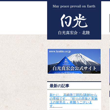
最新の記事
新たに、 高嶋善三郎氏(講師)から
の寄稿です。『祈りの意味と実施
上の留意点 』有難うございま
す。