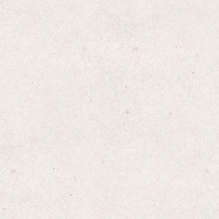
Amazon
楽天
Yahoo!