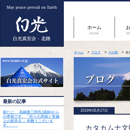
ホーム
Home
In
ホーム
ブログ
その他
カ
最新の記事
2019年05月27日
新たに、 高嶋善三郎氏(講師)から
の寄稿です。『祈りの意味と実施
上の留意点 』有難うございま
す。
カタカムナ文