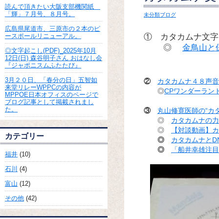
読んで頂きたい大阪支部機関紙
「輝」７月号、８月号。
未分類ブログ
広島県尾道市、三原市の２本のピ
① カタカムナ文字
ースポールリニューアル。
◎
金鳥山と
◎文字起こし(PDF)_2025年10月
12日(日) 森谷明子さん おはなし会
『ジャポニスムふたたび』
3月２０日、「春分の日」五智如
②
カタカムナ４８声音の
来堂リレーWPPCの内容が
◎
CPワンダーラン
MPPOE日本オフィスのページで
ブログ記事として掲載されまし
た。
③
丸山修寛医師の“カ
◎
カタカムナの力
◎
【対談動画】カ
カテゴリー
◎
カタカムナとD
◎
「船井幸雄注目
福井
(10)
石川
(4)
富山
(12)
その他
(42)