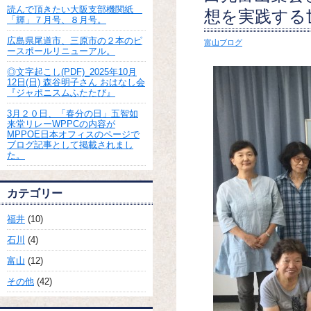
読んで頂きたい大阪支部機関紙
想を実践する
「輝」７月号、８月号。
広島県尾道市、三原市の２本のピ
富山ブログ
ースポールリニューアル。
◎文字起こし(PDF)_2025年10月
12日(日) 森谷明子さん おはなし会
『ジャポニスムふたたび』
3月２０日、「春分の日」五智如
来堂リレーWPPCの内容が
MPPOE日本オフィスのページで
ブログ記事として掲載されまし
た。
カテゴリー
福井
(10)
石川
(4)
富山
(12)
その他
(42)