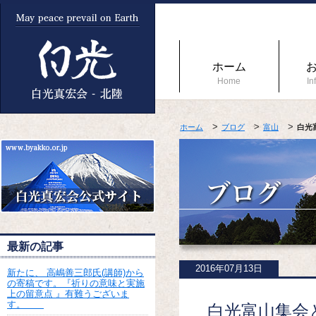
ホーム
Home
In
ホーム
ブログ
富山
白光
最新の記事
2016年07月13日
新たに、 高嶋善三郎氏(講師)から
の寄稿です。『祈りの意味と実施
上の留意点 』有難うございま
す。
白光富山集会