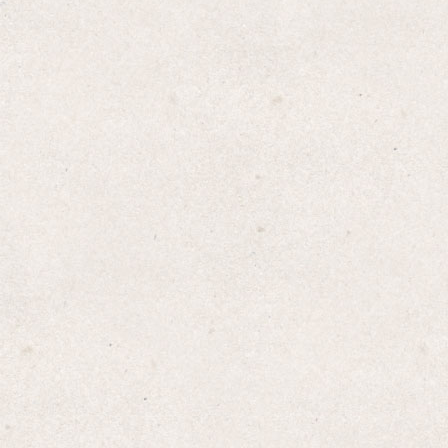
Amazon
楽天
Yahoo!