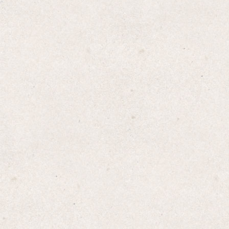
Amazon
楽天
Yahoo!