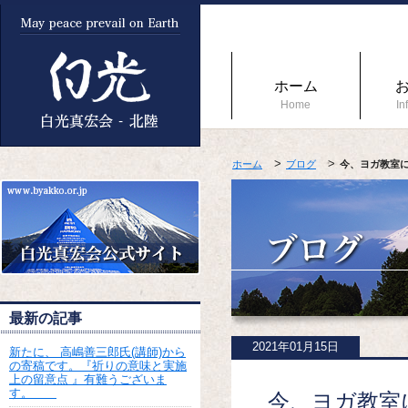
ホーム
Home
In
ホーム
ブログ
今、ヨガ教室
最新の記事
2021年01月15日
新たに、 高嶋善三郎氏(講師)から
の寄稿です。『祈りの意味と実施
上の留意点 』有難うございま
す。
今、ヨガ教室