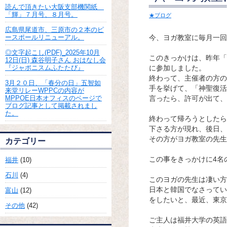
読んで頂きたい大阪支部機関紙
「輝」７月号、８月号。
★ブログ
広島県尾道市、三原市の２本のピ
ースポールリニューアル。
今、ヨガ教室に毎月一回
◎文字起こし(PDF)_2025年10月
このきっかけは、昨年「
12日(日) 森谷明子さん おはなし会
『ジャポニスムふたたび』
に参加しました。
終わって、主催者の方の
3月２０日、「春分の日」五智如
手を挙げて、「神聖復活
来堂リレーWPPCの内容が
MPPOE日本オフィスのページで
言ったら、許可が出て、
ブログ記事として掲載されまし
た。
終わって帰ろうとしたら
下さる方が現れ、後日、
その方がヨガ教室の先生
カテゴリー
この事をきっかけに4名
福井
(10)
石川
(4)
このヨガの先生は凄い方
日本と韓国でなさってい
富山
(12)
をしたいと、最近、東京
その他
(42)
ご主人は福井大学の英語