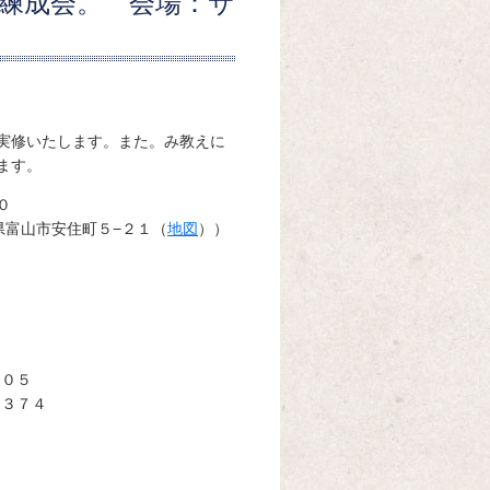
練成会。 会場：サ
実修いたします。また。み教えに
ます。
０
県富山市安住町５−２１（
地図
））
１０５
５３７４