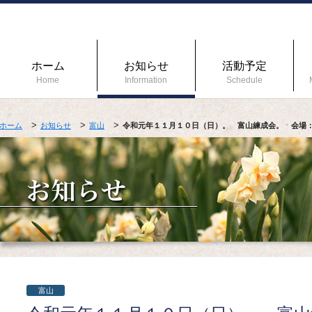
ホーム
お知らせ
活動予定
Home
Information
Schedule
ホーム
お知らせ
富山
令和元年１１月１０日（日）。 富山練成会。 会場
富山