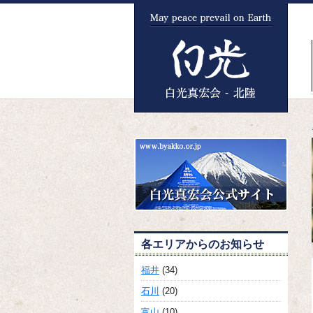
各エリアからのお知らせ
福井
(34)
石川
(20)
富山
(10)