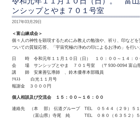
令和元年１１月１０日（日）。 富山
ンシップとやま７０１号室
2017年03月29日
＜富山練成会＞
個々人の神性を顕現するためにみ教えの勉強や、祈り、印などを
ついての質疑応答、「宇宙究極の浄めの印によるお浄め」を行い
日 時 令和元年１１月１０日（日） １０：００～１４：０
会 場 サンシップとやま ７０１号室 （〒930-0094 富山
講 師 安東善弘導師 、鈴木優孝本部職員
ﾃｷｽﾄ 白光１１月号
報謝金 ３０００円
個人相談及び交流会 １５：００～１６：００
連絡先 （本 部） 伝道グループ TEL ０５４４（２９）５
（富山県）寺尾 純 TEL ０８０（６３５２）