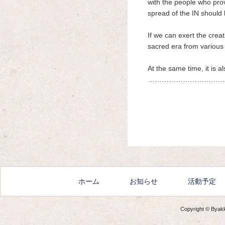
with the people who provi
spread of the IN should 
If we can exert the creat
sacred era from various
At the same time, it is 
……………………………
ホーム
お知らせ
活動予定
Copyright © Byakko