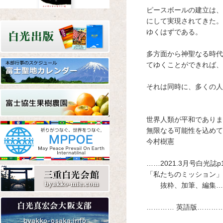
ピースボールの建立は、
にして実現されてきた。
Amazon
楽天
Yahoo!
ゆくはずである。
多方面から神聖なる時代
てゆくことができれば、
それは同時に、多くの人
Amazon
楽天
Yahoo!
世界人類が平和でありま
無限なる可能性を込めて
今村樹憲
……2021.3月号白光誌p
「私たちのミッション」(
Amazon
楽天
Yahoo!
抜粋、加筆、編集…
………… 英語版………