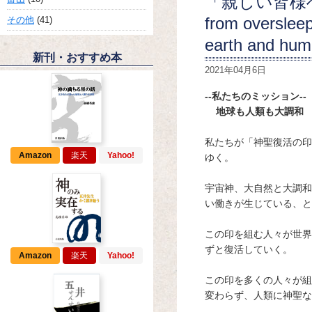
「親しい皆様へ」・De
from overslee
その他
(41)
earth and
新刊・おすすめ本
2021年04月6日
--私たちのミッション--
地球も人類も大調和
私たちが「神聖復活の印
Amazon
楽天
Yahoo!
ゆく。
宇宙神、大自然と大調和
い働きが生じている、と
この印を組む人々が世界
ずと復活していく。
Amazon
楽天
Yahoo!
この印を多くの人々が組
変わらず、人類に神聖な