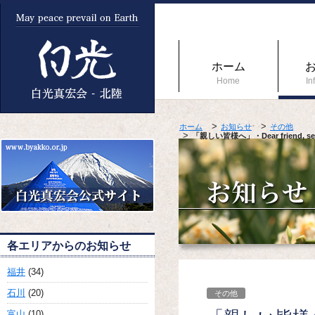
ホーム
Home
In
ホーム
お知らせ
その他
「親しい皆様へ」・Dear friend, sendi
各エリアからのお知らせ
福井
(34)
石川
(20)
その他
富山
(10)