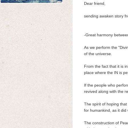
Dear friend,
Amazon
楽天
Yahoo!
sending awaken story f
-Great harmony between
As we perform the "Divin
of the universe.
Amazon
楽天
Yahoo!
From the fact that it is 
place where the IN is p
If the people who perform
revived along with the r
Amazon
楽天
Yahoo!
The spirit of hoping tha
for humankind, as it did
The construction of Pea